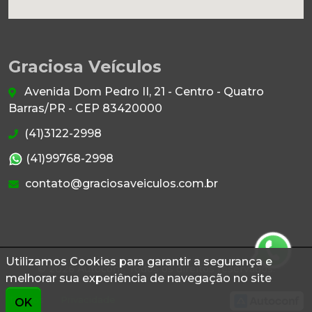
Graciosa Veículos
Avenida Dom Pedro II, 21 - Centro - Quatro
Barras/PR - CEP 83420000
(41)3122-2998
(41)99768-2998
contato@graciosaveiculos.com.br
Utilizamos Cookies para garantir a segurança e
© 2026 Autoconf. Todos os direitos reservados.
melhorar sua experiência de navegação no site
Termos
Privacidade
OK