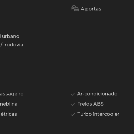
4 portas
l urbano
/l rodovia
assageiro
Ar-condicionado
 neblina
Freios ABS
étricas
Turbo intercooler