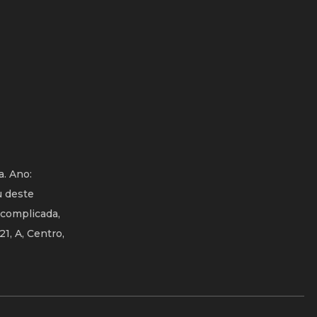
a. Ano:
u deste
scomplicada,
1, A, Centro,