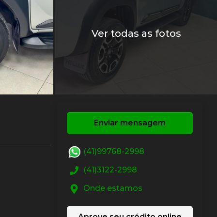
Ver todas as fotos
Enviar mensagem
(41)99768-2998
(41)3122-2998
Onde estamos
Aprove seu crédito online