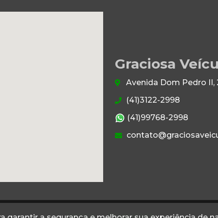
Graciosa Veícu
Avenida Dom Pedro II, 
(41)3122-2998
(41)99768-2998
contato@graciosaveicu
Termos
Privacidade
a garantir a segurança e melhorar sua experiência de 