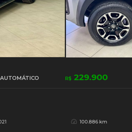
229.900
4 AUTOMÁTICO
R$
021
100.886 km