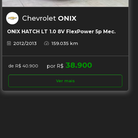
Chevrolet
ONIX
ONIX HATCH LT 1.0 8V FlexPower 5p Mec.
2012/2013
159.035 km
38.900
por R$
de R$ 40.900
Ver mais