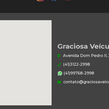
Graciosa Veícu
Avenida Dom Pedro II, 
(41)3122-2998
(41)99768-2998
contato@graciosaveicu